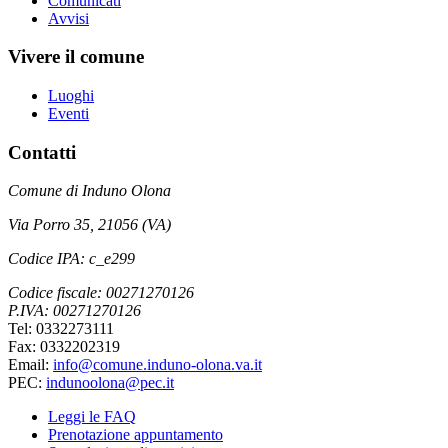
Comunicati
Avvisi
Vivere il comune
Luoghi
Eventi
Contatti
Comune di Induno Olona
Via Porro 35, 21056 (VA)
Codice IPA: c_e299
Codice fiscale: 00271270126
P.IVA: 00271270126
Tel: 0332273111
Fax: 0332202319
Email:
info@comune.induno-olona.va.it
PEC:
indunoolona@pec.it
Leggi le FAQ
Prenotazione appuntamento